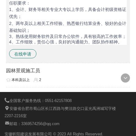
任职要求：
1、会计、财务等相关专业大专以上学历，具备会计初级资格证
优先；
2、两年及以上相关工作经验、熟悉银行结算业务、较好的会计
基础知识；
3、熟练使用财务软件及日常办公软件，具有较高的工作效率；
4、工作细致，责任心强，良好的沟通能力、团队协作精神。
在线申请
园林景观施工员
本科及以上
2
全国客户服务热线：0551-62157808
安徽省合肥市蜀山区长江西路与樊洼路交口蓝光禹洲城写字楼
2207-2216室
邮箱：3369574256@qq.com
安徽昕阳建设发展有限公司 © 2023 All Rights Reserved.