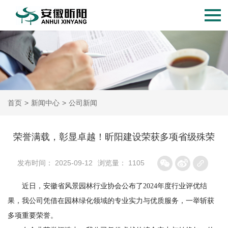
首页
>
新闻中心
>
公司新闻
荣誉满载，彰显卓越！昕阳建设荣获多项省级殊荣
发布时间： 2025-09-12
浏览量： 1105
近日，安徽省风景园林行业协会公布了2024年度行业评优结
果，我公司凭借在园林绿化领域的专业实力与优质服务，一举斩获
多项重要荣誉。