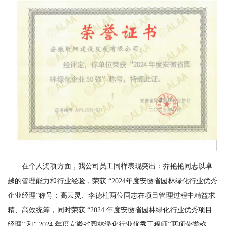
在个人奖项方面，我公司员工同样表现突出：乔艳艳同志以卓
越的管理能力和行业经验，荣获 “2024年度安徽省园林绿化行业优秀
企业经理”称号；高云灵、李德柱两位同志在项目管理过程中精益求
精、高效统筹，同时荣获 “2024 年度安徽省园林绿化行业优秀项目
经理” 和“ 2024 年度安徽省园林绿化行业优秀工程师”两项荣誉称