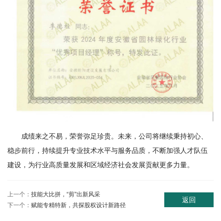
成绩来之不易，荣誉弥足珍贵。未来，公司将继续秉持初心、
稳步前行，持续提升专业技术水平与服务品质，不断加强人才队伍
建设，为行业高质量发展和区域经济社会发展贡献更多力量。
上一个：
技能大比拼，“剪”出新风采
返回
下一个：
赋能专精特新，共探股权设计新路径