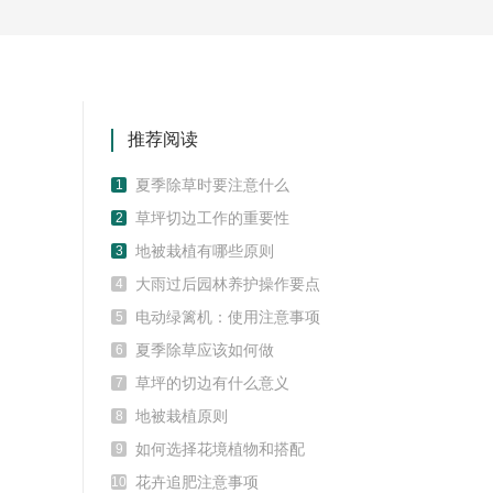
推荐阅读
夏季除草时要注意什么
1
草坪切边工作的重要性
2
地被栽植有哪些原则
3
大雨过后园林养护操作要点
4
电动绿篱机：使用注意事项
5
夏季除草应该如何做
6
草坪的切边有什么意义
7
地被栽植原则
8
如何选择花境植物和搭配
9
花卉追肥注意事项
10