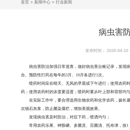
首页
>
新闻中心
>
行业新闻
病虫害
发布时间： 2026-04-10
病虫害防治加强日常巡查，做好病虫害台账记录，发现
合。预防性打药在每年的3月、10月各进行1次。
喷药时间应在晴天、无风的早晨或下午进行；使用农药时
药；使用农药时的浓度要适度；喷药时要从叶上部和背部均
在实际工作中，要合理选用生物农药和化学农药，扬长避
次细石灰浆，防止菌染腐烂，增加美观效果。
发现病虫害及时防治，对症下药，喷洒均匀；
常用农药乐果、钾胺磷、多菌灵、百菌清、托布津，按1：8