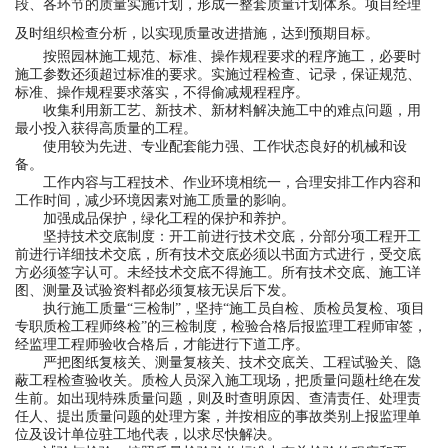
段、各环节的质量实施计划，形成一整套质量计划体系。项目经理
及时组织检查分析，以实现质量改进措施，达到预期目标。
按照园林施工规范、标准、操作规程要求的程序施工，必要时
施工参数还须超过标准的要求。实施过程检查、记录，保证规范、
标准、操作规程要求落实，不得偷减规程程序。
收集利用新工艺、新技术、新材料解决施工中的难点问题，用
最小投入获得高质量的工程。
使用较为先进、专业配套能力强、工作状态良好的机械和设
备。
工作内容与工程技术、作业环境相统一，合理安排工作内容和
工作时间，减少环境因素对施工质量的影响。
加强成品保护，绿化工程的保护和养护。
坚持技术交底制度：开工前进行技术交底，分部分项工程开工
前进行详细技术交底，所有技术交底必须以书面方式进行，受交底
方必须签字认可。未经技术交底不得施工。所有技术交底、施工详
图、测量及试验资料都必须复核无误后下发。
执行施工质量“三检制”，坚持“施工员自检、质检员复检、项目
专职质检工程师终检”的三检制度，检验合格后报监理工程师审签，
经监理工程师验收合格后，才能进行下道工序。
严把图纸复核关、测量复核关、技术交底关、工程试验关、隐
蔽工程检查验收关。质检人员深入施工现场，把质量问题杜绝在发
生前。如出现特殊质量问题，则及时查明原因、查清责任、处理责
任人、提出质量问题的处理方案，并按相应的事故类别上报监理单
位及设计单位驻工地代表，以求尽快解决。