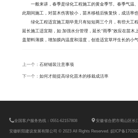
一般来讲，春季是绿化工程施工的黄金季节。春季气温
此期间施工，对苗木伤害较小，苗木移植后恢复快，成活率
绿化工程适宜施工期毕竟只有短短两三个月，有些大工
延长施工适宜期，如:加强水分管理，延长“雨季”效应在苗木
盖塑料薄膜，增加膜内温度和湿度，创造适宜草坪生长的小
上一个：
石材铺装注意事项
下一个：
如何才能提高绿化苗木的移栽成活率
全国客户服务热线：0551-62157808
安徽省合肥市蜀山区长江
安徽昕阳建设发展有限公司 © 2023 All Rights Reserved.
皖ICP备170260