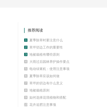
推荐阅读
夏季除草时要注意什么
1
草坪切边工作的重要性
2
地被栽植有哪些原则
3
大雨过后园林养护操作要点
4
电动绿篱机：使用注意事项
5
夏季除草应该如何做
6
草坪的切边有什么意义
7
地被栽植原则
8
如何选择花境植物和搭配
9
花卉追肥注意事项
10