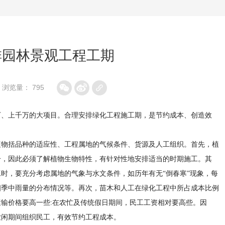
排园林景观工程工期
浏览量： 795
万、上千万的大项目。合理安排绿化工程施工期，是节约成本、创造效
植物括品种的适应性、工程属地的气候条件、货源及人工组织。首先，植
分，因此必须了解植物生物特性，有针对性地安排适当的时期施工。其
时，要充分考虑属地的气象与水文条件，如历年有无“倒春寒”现象，每
四季中雨量的分布情况等。再次，苗木和人工在绿化工程中所占成本比例
输价格要高一些:在农忙及传统假日期间，民工工资相对要高些。因
农闲期间组织民工，有效节约工程成本。