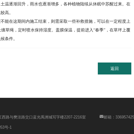
、土温逐渐回升，雨水也逐渐增多，各种植物陆续从休眠中苏醒过来。在
也较高。
程不能在这期间内施工结束，则需采取一些补救措施，可以在一定程度上
上缠草绳，定时喷水保持湿度。盖膜保温，提前进入“春季”，在草坪上覆
气候条件。
返回
西路与樊洼路交口蓝光禹洲城写字楼2207-2216室
邮箱：336957425
53号-1