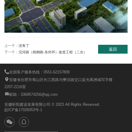
上一个：
没有了
返回
下一个：
沱河路（梧桐路-东外环）改造工程（二次）
全国客户服务热线：0551-62157808
安徽省合肥市蜀山区长江西路与樊洼路交口蓝光禹洲城写字楼
2207-2216室
邮箱：3369574256@qq.com
安徽昕阳建设发展有限公司 © 2023 All Rights Reserved.
皖ICP备17026053号-1